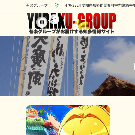
有楽グループ
〒470-2324 愛知県知多郡武豊町字内鉋38番