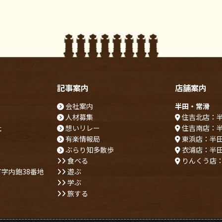
記事案内
店舗案内
会社案内
半田・常滑
人材募集
住吉北店：
社
想いリレー
住吉南店：
有楽情報局
東浜店：半
ぶらり知多散歩
衣浦店：半
食べる
りんくう店
字内鉋38番地
遊ぶ
学ぶ
旅する