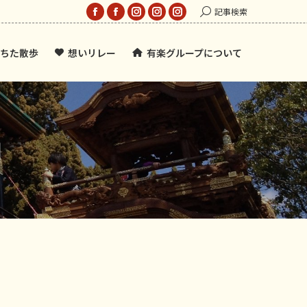
Search:
記事検索
Facebook
Facebook
Instagram
Instagram
Instagram
page
page
page
page
page
ちた散歩
想いリレー
有楽グループについて
opens
opens
opens
opens
opens
in
in
in
in
in
new
new
new
new
new
window
window
window
window
window
日