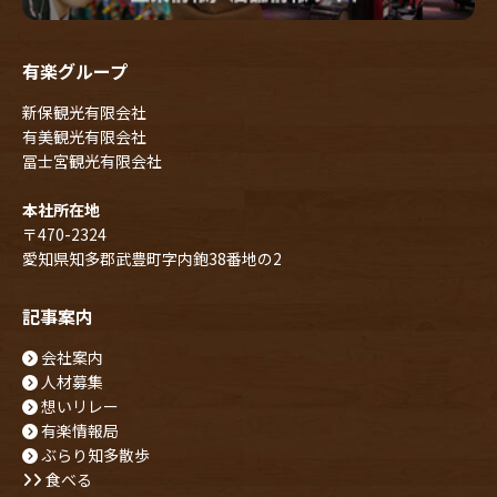
有楽グループ
新保観光有限会社
有美観光有限会社
冨士宮観光有限会社
本社所在地
〒470-2324
愛知県知多郡武豊町字内鉋38番地の2
記事案内
会社案内
人材募集
想いリレー
有楽情報局
ぶらり知多散歩
食べる