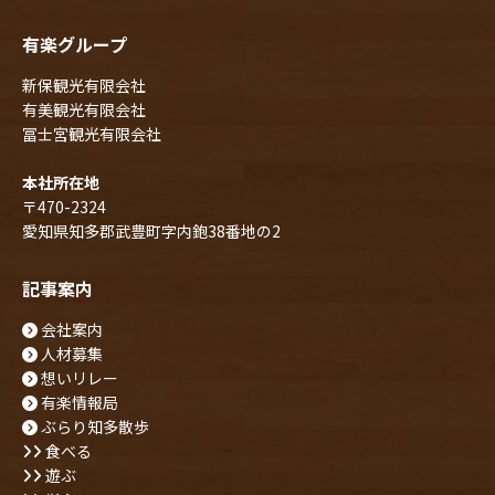
有楽グループ
新保観光有限会社
有美観光有限会社
冨士宮観光有限会社
本社所在地
〒470-2324
愛知県知多郡武豊町字内鉋38番地の2
記事案内
会社案内
人材募集
想いリレー
有楽情報局
ぶらり知多散歩
食べる
遊ぶ