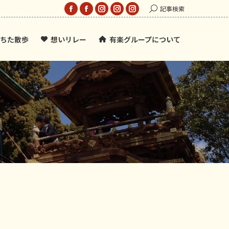
Search:
記事検索
Facebook
Facebook
Instagram
Instagram
Instagram
page
page
page
page
page
ちた散歩
想いリレー
有楽グループについて
opens
opens
opens
opens
opens
in
in
in
in
in
new
new
new
new
new
window
window
window
window
window