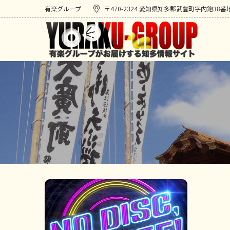
有楽グループ
〒470-2324 愛知県知多郡武豊町字内鉋38番