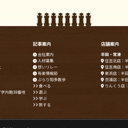
記事案内
店舗案内
会社案内
半田・常滑
人材募集
住吉北店：
社
想いリレー
住吉南店：
有楽情報局
東浜店：半
ぶらり知多散歩
衣浦店：半
食べる
りんくう店
字内鉋38番地
遊ぶ
学ぶ
旅する