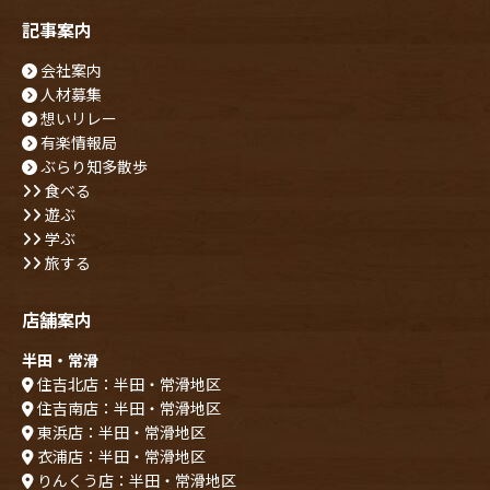
記事案内
会社案内
人材募集
想いリレー
有楽情報局
ぶらり知多散歩
食べる
遊ぶ
学ぶ
旅する
店舗案内
半田・常滑
住吉北店：半田・常滑地区
住吉南店：半田・常滑地区
東浜店：半田・常滑地区
衣浦店：半田・常滑地区
りんくう店：半田・常滑地区