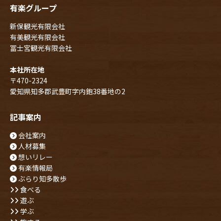
有楽グループ
新保観光有限会社
有美観光有限会社
冨士宮観光有限会社
本社所在地
〒470-2324
愛知県知多郡武豊町字内鉋38番地の2
記事案内
会社案内
人材募集
想いリレー
有楽情報局
ぶらり知多散歩
食べる
遊ぶ
学ぶ