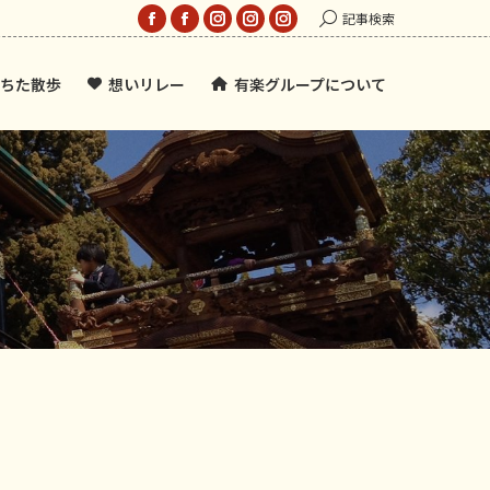
Search:
記事検索
Facebook
Facebook
Instagram
Instagram
Instagram
page
page
page
page
page
ちた散歩
想いリレー
有楽グループについて
opens
opens
opens
opens
opens
in
in
in
in
in
new
new
new
new
new
window
window
window
window
window