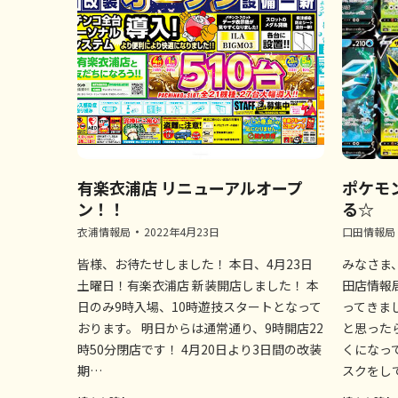
有楽衣浦店 リニューアルオープ
ポケモ
ン！！
る☆
衣浦情報局
2022年4月23日
口田情報局
皆様、お待たせしました！ 本日、4月23日
みなさま
土曜日！有楽衣浦店 新装開店しました！ 本
田店情報
日のみ9時入場、10時遊技スタートとなって
ってきまし
おります。 明日からは通常通り、9時開店22
と思った
時50分閉店です！ 4月20日より3日間の改装
くになっ
期…
スクをし