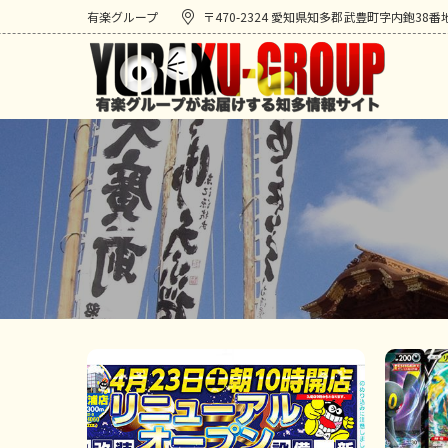
有楽グループ
〒470-2324 愛知県知多郡武豊町字内鉋38番