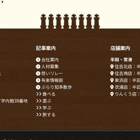
記事案内
店舗案内
会社案内
半田・常滑
人材募集
住吉北店：
社
想いリレー
住吉南店：
有楽情報局
東浜店：半
ぶらり知多散歩
衣浦店：半
食べる
りんくう店
字内鉋38番地
遊ぶ
学ぶ
旅する