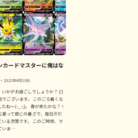
ンカードマスターに俺はな
2022年4月23日
、いかがお過ごしでしょうか？ 口
局でございます。 このごろ暑くな
たね～(-_-;)。 春が来たかな？！
ら夏って感じの暑さで、毎日汗だ
ている次第です。 このご時世、マ
ていま…