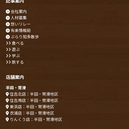
記事案内
会社案内
人材募集
想いリレー
有楽情報局
ぶらり知多散歩
食べる
遊ぶ
学ぶ
旅する
店舗案内
半田・常滑
住吉北店：半田・常滑地区
住吉南店：半田・常滑地区
東浜店：半田・常滑地区
衣浦店：半田・常滑地区
りんくう店：半田・常滑地区