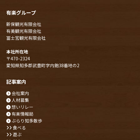
有楽グループ
新保観光有限会社
有美観光有限会社
冨士宮観光有限会社
本社所在地
〒470-2324
愛知県知多郡武豊町字内鉋38番地の2
記事案内
会社案内
人材募集
想いリレー
有楽情報局
ぶらり知多散歩
食べる
遊ぶ