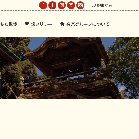
Search:
記事検索
Facebook
Facebook
Instagram
Instagram
Instagram
page
page
page
page
page
ちた散歩
想いリレー
有楽グループについて
opens
opens
opens
opens
opens
in
in
in
in
in
new
new
new
new
new
window
window
window
window
window