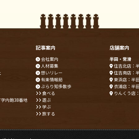
記事案内
店舗案内
会社案内
半田・常滑
人材募集
住吉北店：
社
想いリレー
住吉南店：
有楽情報局
東浜店：半
ぶらり知多散歩
衣浦店：半
食べる
りんくう店
字内鉋38番地
遊ぶ
学ぶ
旅する