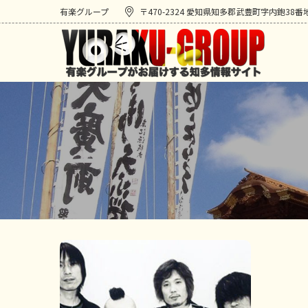
有楽グループ
〒470-2324 愛知県知多郡武豊町字内鉋38番