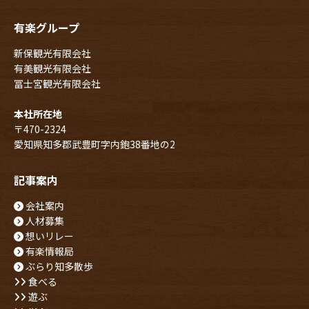
有楽グループ
新保観光有限会社
有美観光有限会社
冨士宮観光有限会社
本社所在地
〒470-2324
愛知県知多郡武豊町字内鉋38番地の2
記事案内
会社案内
人材募集
想いリレー
有楽情報局
ぶらり知多散歩
食べる
遊ぶ