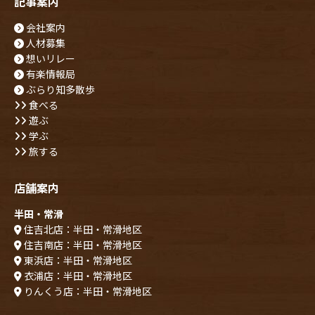
記事案内
会社案内
人材募集
想いリレー
有楽情報局
ぶらり知多散歩
食べる
遊ぶ
学ぶ
旅する
店舗案内
半田・常滑
住吉北店：半田・常滑地区
住吉南店：半田・常滑地区
東浜店：半田・常滑地区
衣浦店：半田・常滑地区
りんくう店：半田・常滑地区