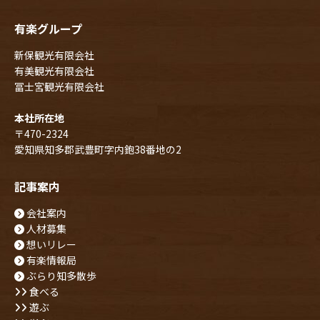
有楽グループ
新保観光有限会社
有美観光有限会社
冨士宮観光有限会社
本社所在地
〒470-2324
愛知県知多郡武豊町字内鉋38番地の2
記事案内
会社案内
人材募集
想いリレー
有楽情報局
ぶらり知多散歩
食べる
遊ぶ