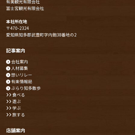
有美観光有限会社
冨士宮観光有限会社
本社所在地
〒470-2324
愛知県知多郡武豊町字内鉋38番地の2
記事案内
会社案内
人材募集
想いリレー
有楽情報局
ぶらり知多散歩
食べる
遊ぶ
学ぶ
旅する
店舗案内