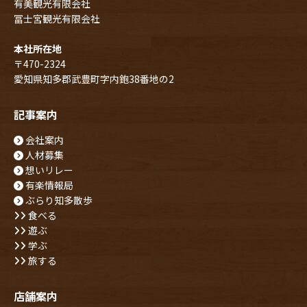
有美観光有限会社
冨士宮観光有限会社
本社所在地
〒470-2324
愛知県知多郡武豊町字内鉋38番地の2
記事案内
会社案内
人材募集
想いリレー
有楽情報局
ぶらり知多散歩
食べる
遊ぶ
学ぶ
旅する
店舗案内