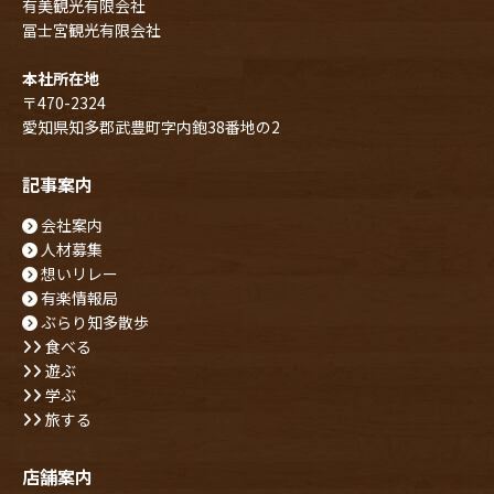
有美観光有限会社
冨士宮観光有限会社
本社所在地
〒470-2324
愛知県知多郡武豊町字内鉋38番地の2
記事案内
会社案内
人材募集
想いリレー
有楽情報局
ぶらり知多散歩
食べる
遊ぶ
学ぶ
旅する
店舗案内