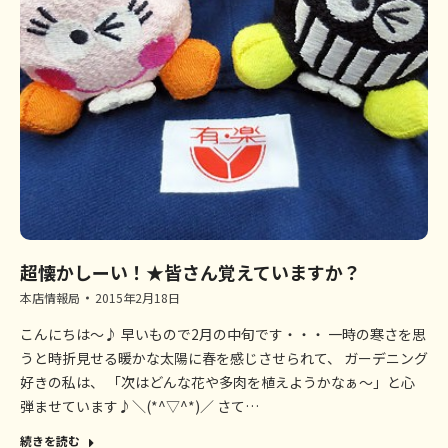
超懐かしーい！★皆さん覚えていますか？
本店情報局
2015年2月18日
こんにちは～♪ 早いもので2月の中旬です・・・ 一時の寒さを思
うと時折見せる暖かな太陽に春を感じさせられて、 ガーデニング
好きの私は、 「次はどんな花や多肉を植えようかなぁ～」と心
弾ませています♪＼(*^▽^*)／ さて…
続きを読む