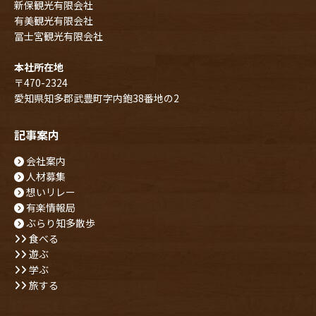
新保観光有限会社
有美観光有限会社
冨士宮観光有限会社
本社所在地
〒470-2324
愛知県知多郡武豊町字内鉋38番地の2
記事案内
会社案内
人材募集
想いリレー
有楽情報局
ぶらり知多散歩
食べる
遊ぶ
学ぶ
旅する