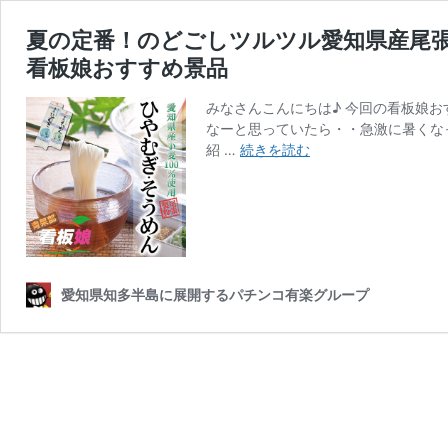
夏の定番！のどごしツルツル愛知県産尾
看板娘おすすめ景品
みなさんこんにちは♪ 今回の看板娘
なーと思っていたら・・急激に暑くな
夏
紹 …
続きを読む
の
定
番！
の
ど
ご
愛知県知多半島に展開するパチンコ有楽グループ
し
ツ
ル
ツ
ル
愛
知
県